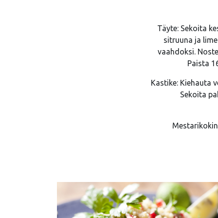
Täyte: Sekoita ke
sitruuna ja lim
vaahdoksi. Noste
Paista 1
Kastike: Kiehauta v
Sekoita pa
Mestarikokin