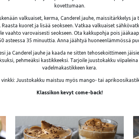
kovettumaan.
skenään valkuaiset, kerma, Canderel jauhe, maissitärkkelys ja 
e. Raasta kuoret ja lisää seokseen. Vatkaa valkuaiset sähkövat
le vaahto varovaisesti seokseen. Ota kakkupohja pois jääkaapi
60 asteessa 35 minuuttia. Anna jäähtyä huoneenlämmössä puol
esi ja Canderel jauhe ja kaada ne sitten tehosekoittimeen jäisi
ksuksi, pehmeäksi kastikkeeksi. Tarjoile juustokakku viipaleina 
vadelmakastikkeen kera.
 vinkki: Juustokakku maistuu myös mango- tai aprikoosikasti
Klassikon kevyt come-back!