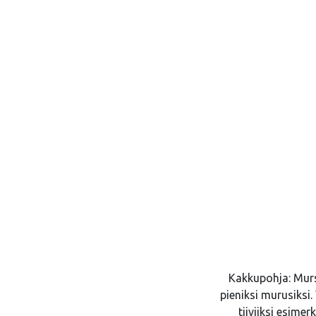
Kakkupohja: Murs
pieniksi murusiksi.
tiiviiksi esime