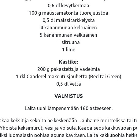
0,6 dl kevytkermaa
100 g maustamatonta tuorejuustoa
0,5 dl maissitärkkelystä
4 kananmunan keltuainen
5 kananmunan valkuainen
1 sitruuna
1 lime
Kastike:
200 g pakastettuja vadelmia
1 rkl Canderel makeutusjauhetta (Red tai Green)
0,5 dl vettä
VALMISTUS
Laita uuni lämpenemään 160 asteeseen.
kaa keksit ja sekoita ne keskenään. Jauha ne morttelissa tai 
 Yhdistä keksimurut, vesi ja voisula. Kaada seos kakkuvuoan po
rkiksi juomalasin pohjaa apuna käyttäen. Laita kakkupohja hetk