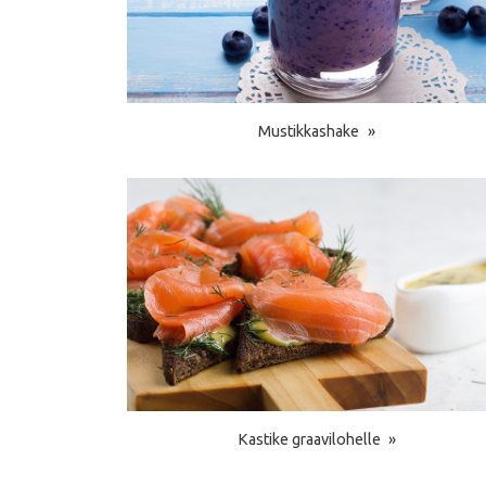
Mustikkashake
Kastike graavilohelle