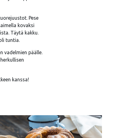
tuorejuustot. Pese
kaimella kovaksi
sta. Täytä kakku.
i tuntia.
en vadelmien päälle.
herkullisen
kkeen kanssa!