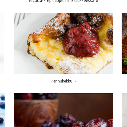
Ricotta-krepit appelsiinikastikkeessa
Pannukakku