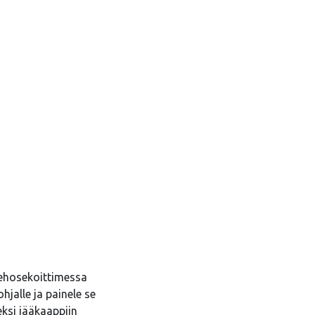
tehosekoittimessa
hjalle ja painele se
eksi jääkaappiin