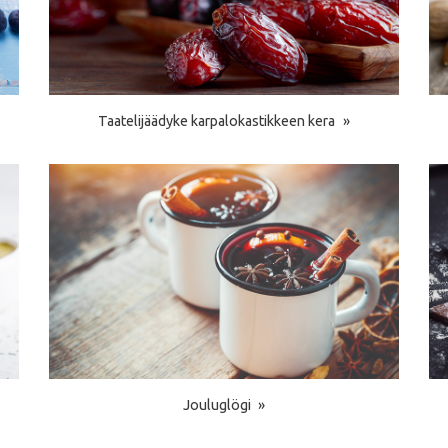
Taatelijäädyke karpalokastikkeen kera
Jouluglögi