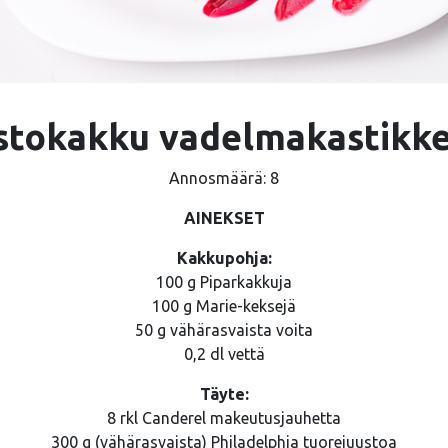
stokakku vadelmakastikke
Annosmäärä: 8
AINEKSET
Kakkupohja:
100 g Piparkakkuja
100 g Marie-keksejä
50 g vähärasvaista voita
0,2 dl vettä
Täyte:
8 rkl Canderel makeutusjauhetta
300 g (vähärasvaista) Philadelphia tuorejuustoa