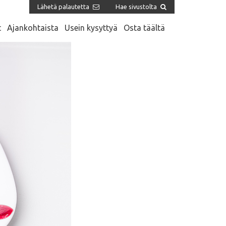
Lähetä palautetta
Hae sivustolta
t
Ajankohtaista
Usein kysyttyä
Osta täältä